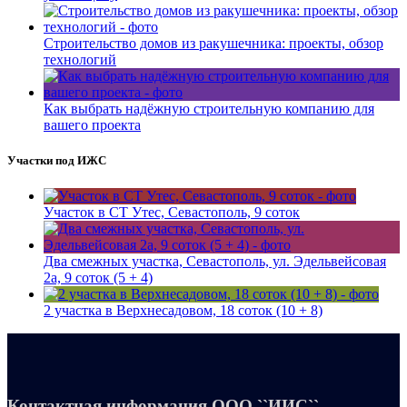
Строительство домов из ракушечника: проекты, обзор
технологий
Как выбрать надёжную строительную компанию для
вашего проекта
Участки под ИЖС
Участок в СТ Утес, Севастополь, 9 соток
Два смежных участка, Севастополь, ул. Эдельвейсовая
2а, 9 соток (5 + 4)
2 участка в Верхнесадовом, 18 соток (10 + 8)
Контактная информация
ООО ``ИИС``