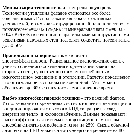
Минимизация теплопотерь
играет решающую роль.
Технологии утепления фасадов становятся все более
совершенными. Использование высокоэффективных
утеплителей, таких как экструдированный пенополистирол с
показателем λ=0.032 Вт/(м·К) и минеральная вата с λ=0.035–
0.045 Вт/(м·К) в сочетании с правильными конструктивными
решениями наружных стен позволяет сократить потери тепла
до 30-50%.
Правильная планировка
также влияет на
энергоэффективность. Рациональное расположение окон, с
учётом солнечного освещения и ориентации здания на
стороны света, существенно снижает потребность в
искусственном освещении и отоплении. Расчеты показывают,
что оптимальное расположение окон South-West может
обеспечить до 80% солнечного света в дневное время.
Выбор энергосберегающей техники
– это важный фактор.
Использование современных систем отопления, вентиляции и
кондиционирования с высоким КПД сокращает расход
энергии на тепло- и холодоснабжение. Данные показывают:
высокоэффективная система с конденсационным котлом
способна снизить потребление тепла на 25%. Смена обычной
лампочки на LED может снизить энергопотребление на 80–