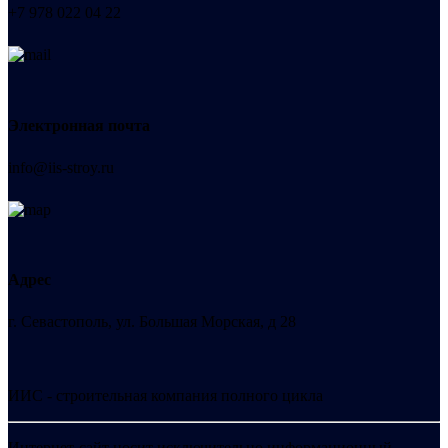
+7 978 022 04 22
Электронная почта
info@iis-stroy.ru
Адрес
г. Севастополь, ул. Большая Морская, д 28
ИИС - строительная компания полного цикла
Интернет-сайт носит исключительно информационный