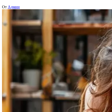
От
Админ