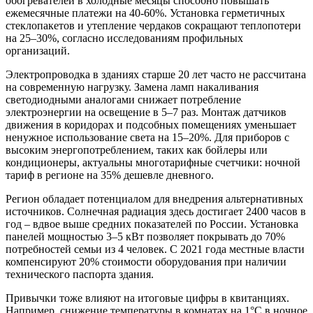
обогревателей в холодные месяцы способно повышать
ежемесячные платежи на 40-60%. Установка герметичных
стеклопакетов и утепление чердаков сокращают теплопотери
на 25–30%, согласно исследованиям профильных
организаций.
Электропроводка в зданиях старше 20 лет часто не рассчитана
на современную нагрузку. Замена ламп накаливания
светодиодными аналогами снижает потребление
электроэнергии на освещение в 5–7 раз. Монтаж датчиков
движения в коридорах и подсобных помещениях уменьшает
ненужное использование света на 15–20%. Для приборов с
высоким энергопотреблением, таких как бойлеры или
кондиционеры, актуальны многотарифные счетчики: ночной
тариф в регионе на 35% дешевле дневного.
Регион обладает потенциалом для внедрения альтернативных
источников. Солнечная радиация здесь достигает 2400 часов в
год – вдвое выше средних показателей по России. Установка
панелей мощностью 3–5 кВт позволяет покрывать до 70%
потребностей семьи из 4 человек. С 2021 года местные власти
компенсируют 20% стоимости оборудования при наличии
технического паспорта здания.
Привычки тоже влияют на итоговые цифры в квитанциях.
Например, снижение температуры в комнатах на 1°C в ночное