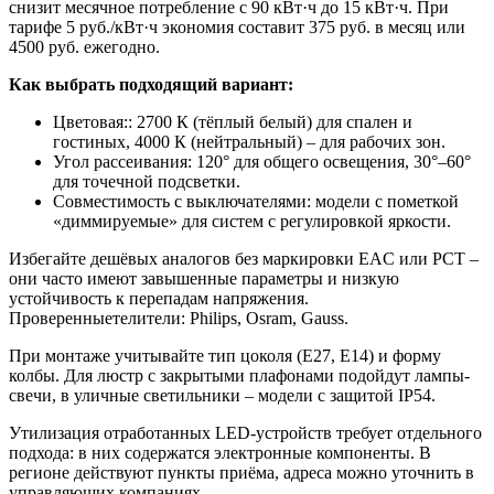
снизит месячное потребление с 90 кВт·ч до 15 кВт·ч. При
тарифе 5 руб./кВт·ч экономия составит 375 руб. в месяц или
4500 руб. ежегодно.
Как выбрать подходящий вариант:
Цветовая:: 2700 К (тёплый белый) для спален и
гостиных, 4000 К (нейтральный) – для рабочих зон.
Угол рассеивания: 120° для общего освещения, 30°–60°
для точечной подсветки.
Совместимость с выключателями: модели с пометкой
«диммируемые» для систем с регулировкой яркости.
Избегайте дешёвых аналогов без маркировки EAC или РСТ –
они часто имеют завышенные параметры и низкую
устойчивость к перепадам напряжения.
Проверенныетелители: Philips, Osram, Gauss.
При монтаже учитывайте тип цоколя (E27, E14) и форму
колбы. Для люстр с закрытыми плафонами подойдут лампы-
свечи, в уличные светильники – модели с защитой IP54.
Утилизация отработанных LED-устройств требует отдельного
подхода: в них содержатся электронные компоненты. В
регионе действуют пункты приёма, адреса можно уточнить в
управляющих компаниях.