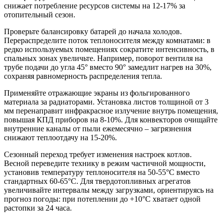
снижает потребление ресурсов системы на 12-17% за
отопительный сезон.
Проверьте балансировку батарей до начала холодов.
Перераспределите поток теплоносителя между комнатами: в
редко используемых помещениях сократите интенсивность, в
спальных зонах увеличьте. Например, поворот вентиля на
трубе подачи до угла 45° вместо 90° замедлит нагрев на 30%,
сохраняя равномерность распределения тепла.
Применяйте отражающие экраны из фольгированного
материала за радиаторами. Установка листов толщиной от 3
мм перенаправит инфракрасное излучение внутрь помещения,
повышая КПД приборов на 8-10%. Для конвекторов очищайте
внутренние каналы от пыли ежемесячно – загрязнения
снижают теплоотдачу на 15-20%.
Сезонный переход требует изменения настроек котлов.
Весной переведите технику в режим частичной мощности,
установив температуру теплоносителя на 50-55°С вместо
стандартных 60-65°С. Для твердотопливных агрегатов
увеличивайте интервалы между загрузками, ориентируясь на
прогноз погоды: при потеплении до +10°С хватает одной
растопки за 24 часа.