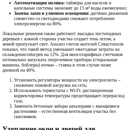
Автоматизация полива:
таймеры для насосов и
капельные системы экономят до 15 м³ воды ежемесячно;
Замена ламп в уличном освещении:
датчики движения
совместно со светодиодами снижают потребление
электроэнергии на 80%.
Локальные решения также работают: высадка листопадных
деревьев с южной стороны участка создает тень летом, а
зимой пропускает свет. Анализ счетов жителей Севастополя
показал, что такой метод уменьшает ежегодные затраты на
охлаждение/обогрев на 12%. Для многотарифных счетчиков
оптимально запускать энергоемкие приборы (стиральные
машины, бойлеры) ночью – ставка в этом случае ниже
дневной на 40%.
Установить регуляторы мощности на электроплиты –
снижение пиковой нагрузки на сеть;
Использовать термостаты с Wi-Fi: дистанционная
корректировка температуры предотвращает перерасход
газа;
Заменить бетонные заборы шпалерами с вьющимися
растениями – естественная вентиляция участка без
сквозняков.
Утепление окон и дверей для