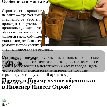
Особенности монтажа
Строительство кровли тем более по низким ценам как у нас
на сайте — требует высокого уровня квалификации
специалистов. Работы по установке крыш должны
проводиться с учетом возможности сильных ветров и
проливных дождей, что обуславливает необходимость
обеспечения качественной герметичности. Важным моментом
является также соблюдение всех строительных норм и
стандартов, особенно если речь идет о реконструкции или
ремонте исторических зданий, которым часто необходимы
специализированные решения.
Монтируя крышу, важно учитывать не только технические
Прораб ООО «ИИС»
требования, но и эстетические аспекты, поскольку многие
Анатолий
здания расположены в исторических частях города. Здесь
часто требуется использование материалов, которые
гармонируют с окружающей архитектурой.
Почему в Крыму лучше обратиться
Развернуть/свернуть
в
Инженер Инвест Строй
?