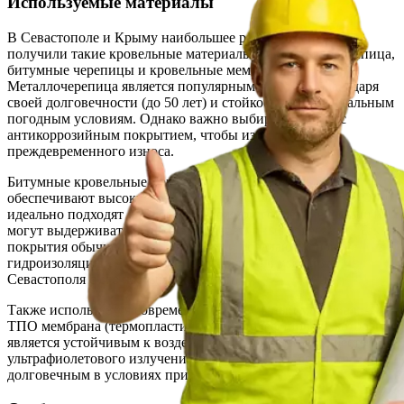
Используемые материалы
В Севастополе и Крыму наибольшее распространение
получили такие кровельные материалы, как металлочерепица,
битумные черепицы и кровельные мембраны.
Металлочерепица является популярным выбором благодаря
своей долговечности (до 50 лет) и стойкости к экстремальным
погодным условиям. Однако важно выбирать металл с
антикоррозийным покрытием, чтобы избежать
преждевременного износа.
Битумные кровельные покрытия, в свою очередь,
обеспечивают высокую герметичность и долговечность. Они
идеально подходят для домов с сложной геометрией крыш и
могут выдерживать большие температурные колебания. Такие
покрытия обычно служат до 30 лет и обладают хорошей
гидроизоляцией, что особенно актуально в условиях
Севастополя с его частыми дождями.
Также используется современный кровельный материал —
ТПО мембрана (термопластичная полиолефиновая), который
является устойчивым к воздействию химических веществ и
ультрафиолетового излучения, что делает его особенно
долговечным в условиях приморского климата.